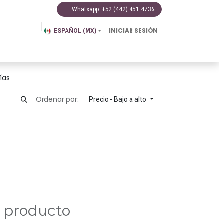
Whatsapp: +52 (442) 451 4736​​
INICIAR SESIÓN
ESPAÑOL (MX)
og
Contacto
Ayuda
DigiBots by Digiall
ías
Ordenar por:
Precio - Bajo a alto
n producto