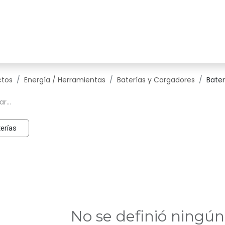
Servicios
Productos
Bl
ctos
Energía / Herramientas
Baterías y Cargadores
Bater
erías
No se definió ningú